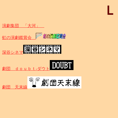
Ｌ
演劇集団 「大河」
虹の演劇鑑賞会
深谷シネマ
劇団 ｄｏｕｂｔ-ダウト
劇団 天末線