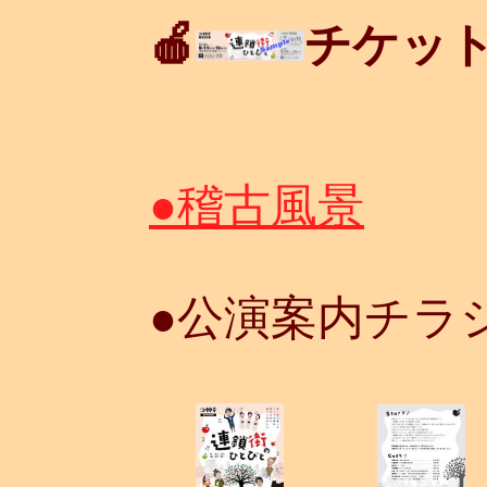
🍎
チケッ
●稽古風景
●公演案内チラ