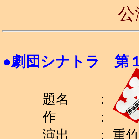
公
●
劇団シナトラ 第
題名 ： 『連
作 ： 井上 
演出 ： 重竹